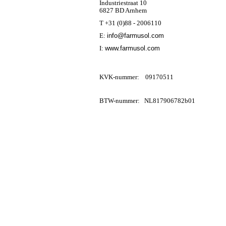
Industriestraat 10
6827 BD Arnhem
T +31 (0)88 - 2006110
E:
info@farmusol.com
I:
www.farmusol.com
KVK-nummer: 09170511
BTW-nummer: NL817906782b01